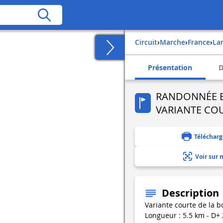
Circuit
›
Marche
›
france
›
l
Présentation
D
RANDONNÉE B
VARIANTE CO
Télécharg
Voir sur 
Description
Variante courte de la 
Longueur : 5.5 km - D+