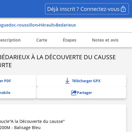
Déjà inscrit ? Connectez-vous
anguedoc-roussillon
›
hérault
›
bedarieux
escription
Carte
Étapes
Notes et avis
ÉDARIEUX À LA DÉCOUVERTE DU CAUSSE
URTE
er PDF
Télécharger GPX
mobile
Partager
boucle"A la Découverte du causse"
 200M - Balisage Bleu