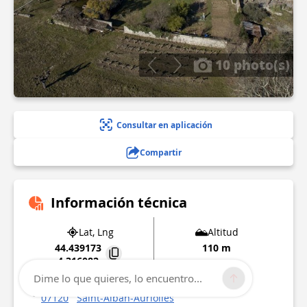
10 photo(s)
Consultar en aplicación
Compartir
Información técnica
Lat, Lng
Altitud
44.439173
110 m
4.316082
Dime lo que quieres, lo encuentro...
710 chemin de la Vignasse
07120
Saint-Alban-Auriolles