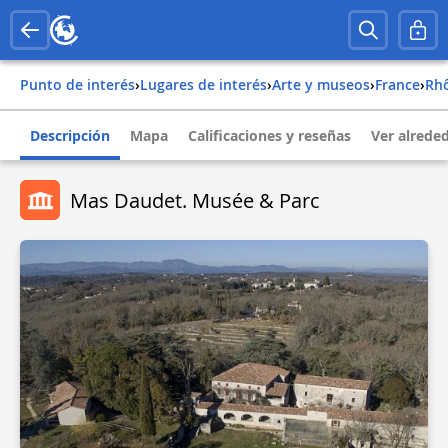
Punto de interés
›
Lugares de interés
›
Arte y museos
›
france
›
rh
Descripción
Mapa
Calificaciones y reseñas
Ver alrede
Mas Daudet. Musée & Parc