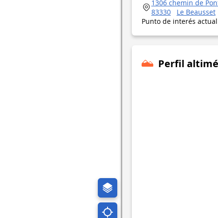
1306 chemin de Pont
83330
Le Beausset
Punto de interés actua
Perfil altimé