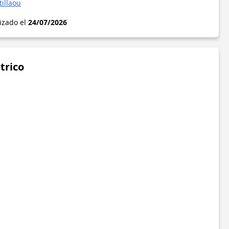
illaou
lizado el
24/07/2026
trico