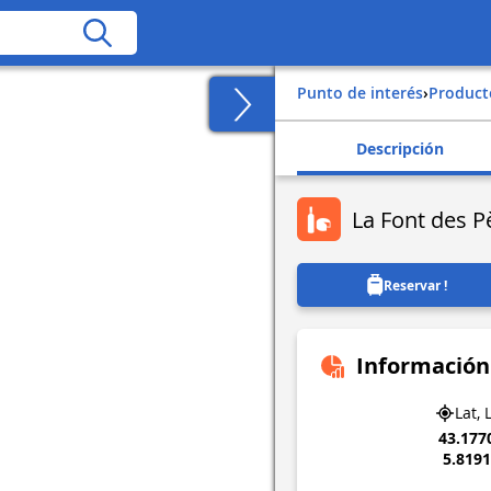
Punto de interés
›
Produc
Descripción
La Font des P
Reservar !
Información
Lat, 
43.177
5.819