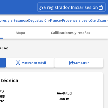
¿Ya registrado? Iniciar sesión
tores y artesanos
›
Degustación
›
france
›
provence-alpes-côte d'azur
›
Mapa
Calificaciones y reseñas
ères
Mostrar en móvil
Compartir
 técnica
Lng
Altitud
083
300 m
192