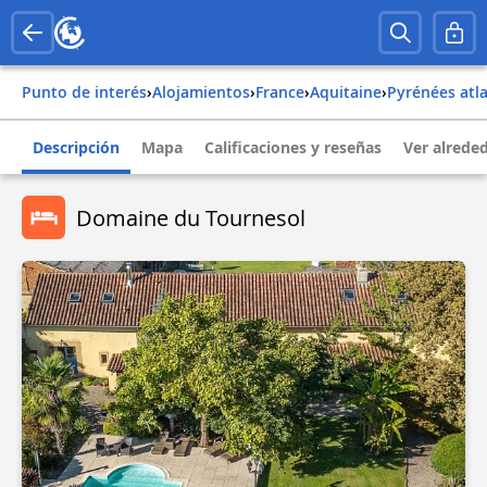
Punto de interés
›
Alojamientos
›
france
›
aquitaine
›
pyrénées atl
Descripción
Mapa
Calificaciones y reseñas
Ver alrede
Domaine du Tournesol