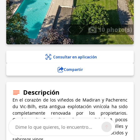
10 photo(s)
Consultar en aplicación
Compartir
Descripción
En el corazón de los viñedos de Madiran y Pacherenc
du Vic-Bilh, esta antigua explotación vinícola ha sido
completamente renovada por los propietarios.
Combina diseño tradicional y comodidad. A pocos
kilómetros de la bodega cooperativa de Crouseilles y
Dime lo que quieres, lo encuentro...
del pueblo de Madiran, descubra estos reconocidos y
sabrosos vinos.