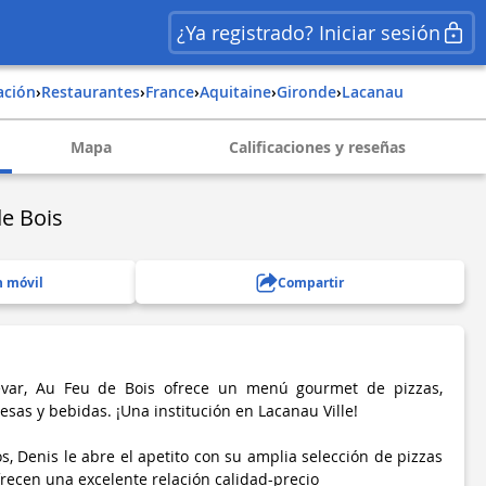
¿Ya registrado? Iniciar sesión
ación
›
Restaurantes
›
france
›
aquitaine
›
gironde
›
lacanau
Mapa
Calificaciones y reseñas
de Bois
n móvil
Compartir
levar, Au Feu de Bois ofrece un menú gourmet de pizzas,
as y bebidas. ¡Una institución en Lacanau Ville!
, Denis le abre el apetito con su amplia selección de pizzas
frecen una excelente relación calidad-precio