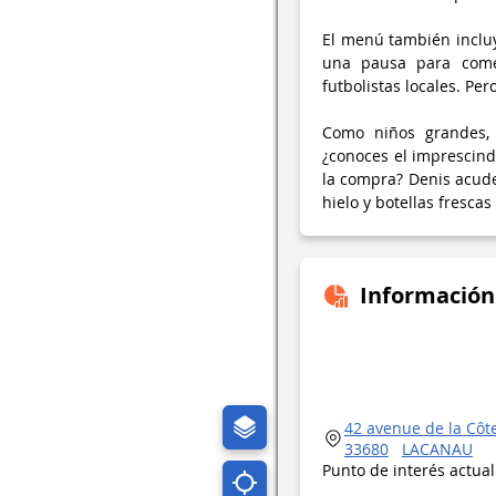
El menú también inclu
una pausa para come
futbolistas locales. Per
Como niños grandes, 
¿conoces el imprescind
la compra? Denis acude 
hielo y botellas fresca
Información
42 avenue de la Côt
33680
LACANAU
Punto de interés actua