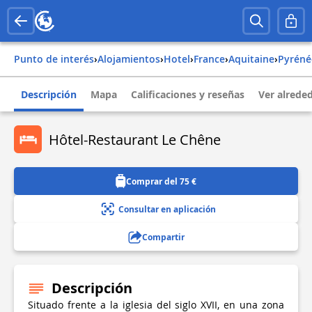
Punto de interés
›
Alojamientos
›
Hotel
›
france
›
aquitaine
›
pyrén
Descripción
Mapa
Calificaciones y reseñas
Ver alrede
Hôtel-Restaurant Le Chêne
Comprar del 75 €
Consultar en aplicación
Compartir
Descripción
Situado frente a la iglesia del siglo XVII, en una zona