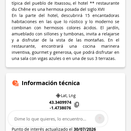
típica del pueblo de Itxassou, el hotel ** restaurante
du Chêne es una hermosa posada del siglo XVII
En la parte del hotel, descubrirá 15 encantadoras
habitaciones en las que lo rústico y lo moderno se
combinan con hermosos colores ácidos. El jardín,
amueblado con sillones y tumbonas, invita a relajarse
y a disfrutar de la vista de las montañas. En el
restaurante, encontrará una cocina marinera
inventiva, gourmet y generosa, que podrá disfrutar en
una sala con vigas azules o en una de sus 3 terrazas.
Información técnica
Lat, Lng
43.3409974
-1.4738076
979 rue de l'église
Dime lo que quieres, lo encuentro...
64250
ITXASSOU
Punto de interés actualizado el
30/07/2026