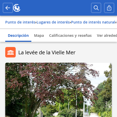
Punto de interés
›
Lugares de interés
›
Punto de interés natural
›
Descripción
Mapa
Calificaciones y reseñas
Ver alrede
La levée de la Vielle Mer