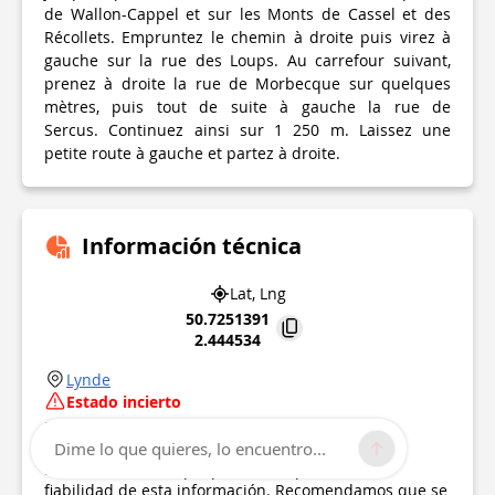
de Wallon-Cappel et sur les Monts de Cassel et des
Récollets. Empruntez le chemin à droite puis virez à
gauche sur la rue des Loups. Au carrefour suivant,
prenez à droite la rue de Morbecque sur quelques
mètres, puis tout de suite à gauche la rue de
Sercus. Continuez ainsi sur 1 250 m. Laissez une
petite route à gauche et partez à droite.
Información técnica
Lat, Lng
50.7251391
2.444534
Lynde
Estado incierto
Punto de interés actualizado el
16/01/2020
Este punto de interés no ha sido actualizado
Dime lo que quieres, lo encuentro...
recientemente, lo que podría comprometer la
fiabilidad de esta información. Recomendamos que se