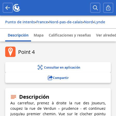
Punto de interés
›
france
›
nord-pas-de-calais
›
nord
›
lynde
Descripción
Mapa
Calificaciones y reseñas
Ver alrede
Point 4
Consultar en aplicación
Compartir
Descripción
Au carrefour, prenez à droite la rue des Joueurs,
coupez la rue de Verdun – prudence - et continuez
jusqu’au premier chemin. Vue sur le clocher pointu