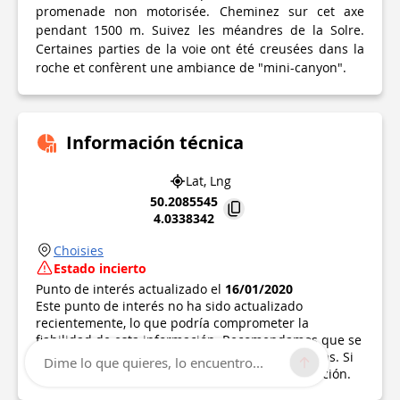
promenade non motorisée. Cheminez sur cet axe
pendant 1500 m. Suivez les méandres de la Solre.
Certaines parties de la voie ont été creusées dans la
roche et confèrent une ambiance de "mini-canyon".
Información técnica
Lat, Lng
50.2085545
4.0338342
Choisies
Estado incierto
Punto de interés actualizado el
16/01/2020
Este punto de interés no ha sido actualizado
recientemente, lo que podría comprometer la
fiabilidad de esta información. Recomendamos que se
informe y tome todas las precauciones necesarias. Si
Dime lo que quieres, lo encuentro...
usted es el autor, por favor verifique su información.