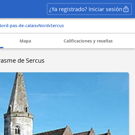
¿Ya registrado? Iniciar sesión
nord-pas-de-calais
›
nord
›
sercus
Mapa
Calificaciones y reseñas
Erasme de Sercus