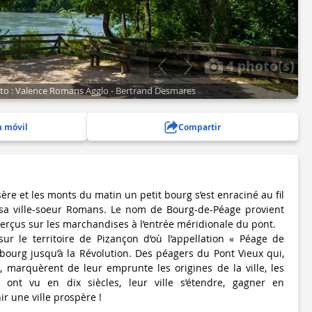
4 photo(s)
ito : Valence Romans Agglo - Bertrand Desmares
n móvil
Compartir
sère et les monts du matin un petit bourg s’est enraciné au fil
sa ville-soeur Romans. Le nom de Bourg-de-Péage provient
perçus sur les marchandises à l’entrée méridionale du pont.
ur le territoire de Pizançon d’où l’appellation « Péage de
ourg jusqu’à la Révolution. Des péagers du Pont Vieux qui,
, marquèrent de leur emprunte les origines de la ville, les
i ont vu en dix siècles, leur ville s’étendre, gagner en
r une ville prospère !