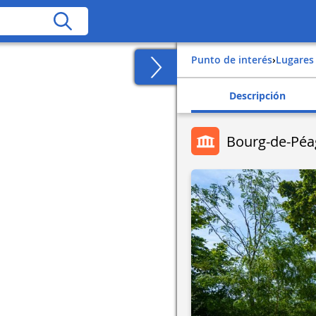
Punto de interés
›
Lugares
Descripción
Bourg-de-Péa