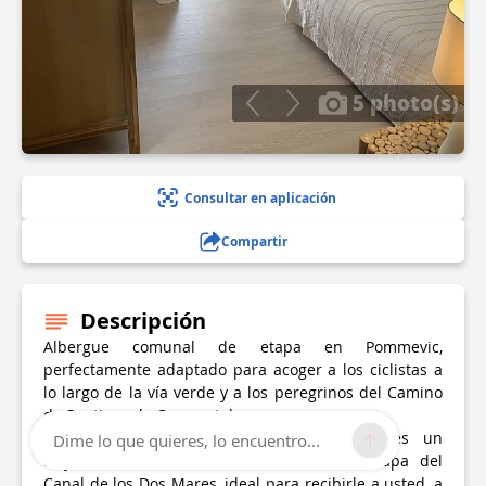
5 photo(s)
Consultar en aplicación
Compartir
Descripción
Albergue comunal de etapa en Pommevic,
perfectamente adaptado para acoger a los ciclistas a
lo largo de la vía verde y a los peregrinos del Camino
de Santiago de Compostela.
El Gîte de la Pommeraie en Pommevic es un
Dime lo que quieres, lo encuentro...
alojamiento encantador situado en una etapa del
Canal de los Dos Mares, ideal para recibirle a usted, a