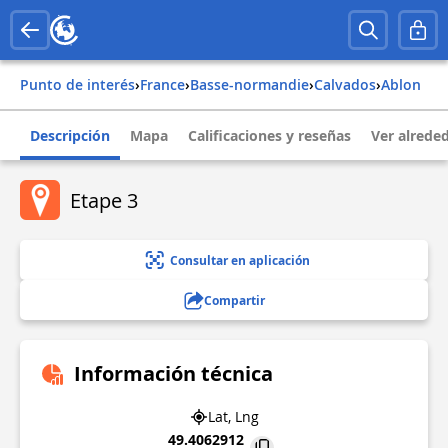
Punto de interés
›
france
›
basse-normandie
›
calvados
›
ablon
Descripción
Mapa
Calificaciones y reseñas
Ver alrede
Etape 3
Consultar en aplicación
Compartir
Información técnica
Lat, Lng
49.4062912