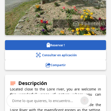
3 photo(s)
Reservar !
Consultar en aplicación
Compartir
Descripción
Located close to the Loire river, you are welcome in
this wonderfull piece of nature where you can
discover the foothills of the Auvergne
Dime lo que quieres, lo encuentro...
Campsite located close to Saint-Etienne, beside the
Loire River with the magnificent gorges as the setting.