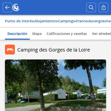
Punto de interés
›
Alojamientos
›
Campings
›
france
›
auvergne
›
h
Descripción
Mapa
Calificaciones y reseñas
Ver alrede
Camping des Gorges de la Loire