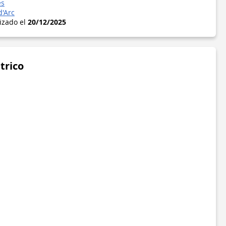
es
d'Arc
lizado el
20/12/2025
trico