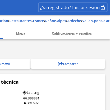
¿Ya registrado? Iniciar sesión
ación
›
Restaurantes
›
france
›
rhône-alpes
›
ardèche
›
vallon-pont-d'ar
Mapa
Calificaciones y reseñas
n móvil
Compartir
 técnica
Lat, Lng
44.398881
4.391802