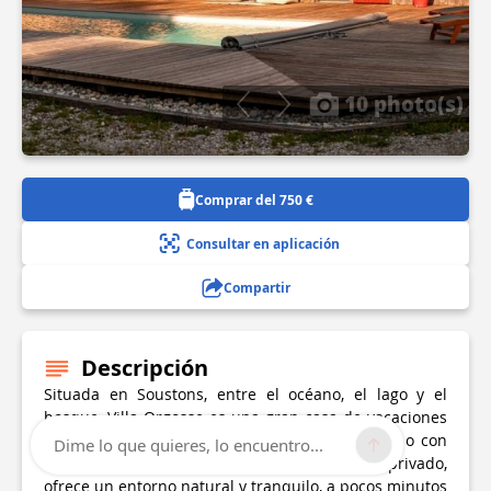
10 photo(s)
Comprar del 750 €
Consultar en aplicación
Compartir
Descripción
Situada en Soustons, entre el océano, el lago y el
bosque, Villa Orgosse es una gran casa de vacaciones
diseñada para pasar las vacaciones en familia o con
Dime lo que quieres, lo encuentro...
amigos. Rodeada de una hectárea de parque privado,
ofrece un entorno natural y tranquilo, a pocos minutos