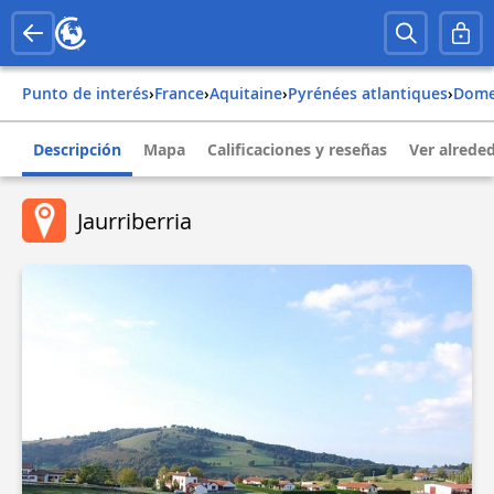
Punto de interés
›
france
›
aquitaine
›
pyrénées atlantiques
›
dom
Descripción
Mapa
Calificaciones y reseñas
Ver alrede
Jaurriberria