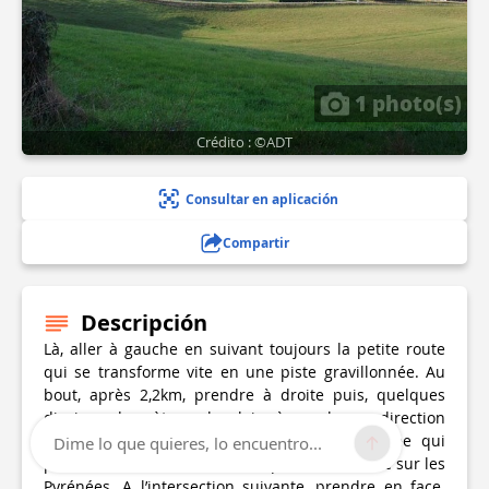
1 photo(s)
Crédito : ©ADT
Consultar en aplicación
Compartir
Descripción
Là, aller à gauche en suivant toujours la petite route
qui se transforme vite en une piste gravillonnée. Au
bout, après 2,2km, prendre à droite puis, quelques
dizaines de mètres plus loin, à gauche en direction
d’Ostabat. On rejoint alors une route bitumée qui
Dime lo que quieres, lo encuentro...
passe au milieu des brebis et qui offre une vue sur les
Pyrénées. A l’intersection suivante, prendre en face.