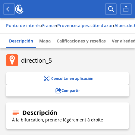
Punto de interés
›
france
›
provence-alpes-côte d'azur
›
alpes-de
Descripción
Mapa
Calificaciones y reseñas
Ver alrede
direction_5
Consultar en aplicación
Compartir
Descripción
À la bifurcation, prendre légèrement à droite