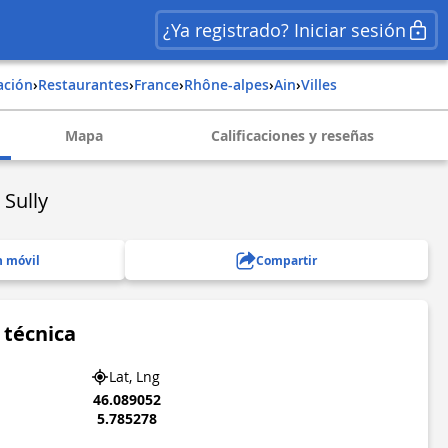
¿Ya registrado? Iniciar sesión
ación
›
Restaurantes
›
france
›
rhône-alpes
›
ain
›
villes
Mapa
Calificaciones y reseñas
 Sully
n móvil
Compartir
 técnica
Lat, Lng
46.089052
5.785278