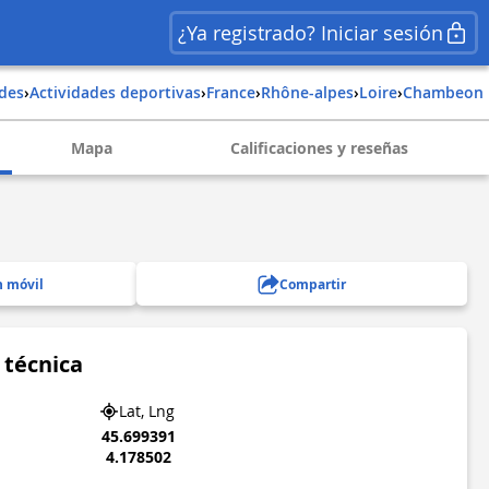
¿Ya registrado? Iniciar sesión
ades
›
Actividades deportivas
›
france
›
rhône-alpes
›
loire
›
chambeon
Mapa
Calificaciones y reseñas
n móvil
Compartir
 técnica
Lat, Lng
45.699391
4.178502