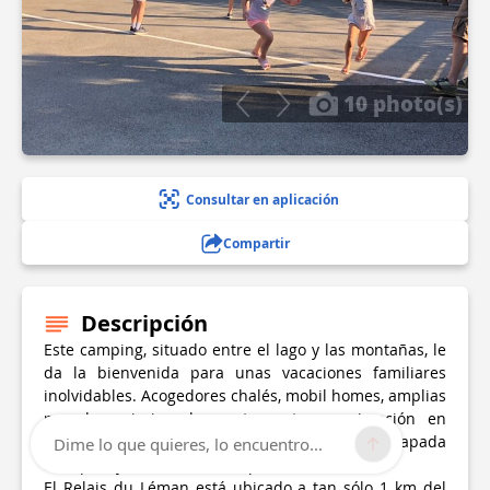
10 photo(s)
Consultar en aplicación
Compartir
Descripción
Este camping, situado entre el lago y las montañas, le
da la bienvenida para unas vacaciones familiares
inolvidables. Acogedores chalés, mobil homes, amplias
parcelas, piscina, bar-restaurante y animación en
verano. Todo lo que necesita para una escapada
Dime lo que quieres, lo encuentro...
tranquila y encantadora en plena naturaleza.
El Relais du Léman está ubicado a tan sólo 1 km del