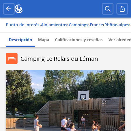
Punto de interés
›
Alojamientos
›
Campings
›
france
›
rhône-alpes
›
Descripción
Mapa
Calificaciones y reseñas
Ver alrede
Camping Le Relais du Léman