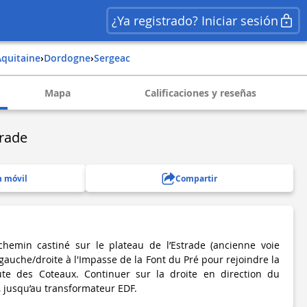
¿Ya registrado? Iniciar sesión
aquitaine
›
dordogne
›
sergeac
Mapa
Calificaciones y reseñas
trade
n móvil
Compartir
hemin castiné sur le plateau de l’Estrade (ancienne voie
gauche/droite à l'Impasse de la Font du Pré pour rejoindre la
te des Coteaux. Continuer sur la droite en direction du
jusqu’au transformateur EDF.