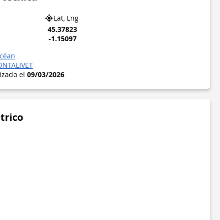
Lat, Lng
45.37823
-1.15097
Océan
NTALIVET
lizado el
09/03/2026
trico