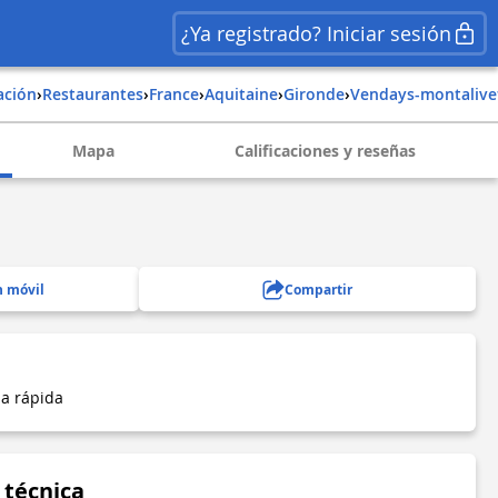
¿Ya registrado? Iniciar sesión
ación
›
Restaurantes
›
france
›
aquitaine
›
gironde
›
vendays-montalive
Mapa
Calificaciones y reseñas
n móvil
Compartir
a rápida
 técnica