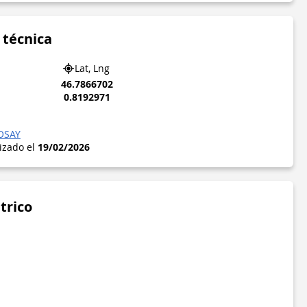
 técnica
Lat, Lng
46.7866702
0.8192971
OSAY
lizado el
19/02/2026
trico