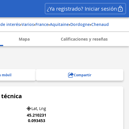
¿Ya registrado? Iniciar sesión
 de interés
›
Varios
›
france
›
aquitaine
›
dordogne
›
chenaud
Mapa
Calificaciones y reseñas
n móvil
Compartir
 técnica
Lat, Lng
45.210231
0.093453