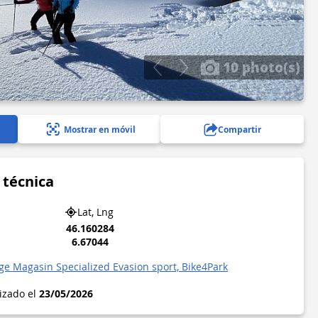
10 photo(s)
Mostrar en móvil
Compartir
 técnica
Lat, Lng
46.160284
6.67044
ge Magasin Specialized Evasion sport, Bike4Park
lizado el
23/05/2026