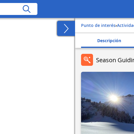
Punto de interés
›
Activid
Descripción
Season Guidi