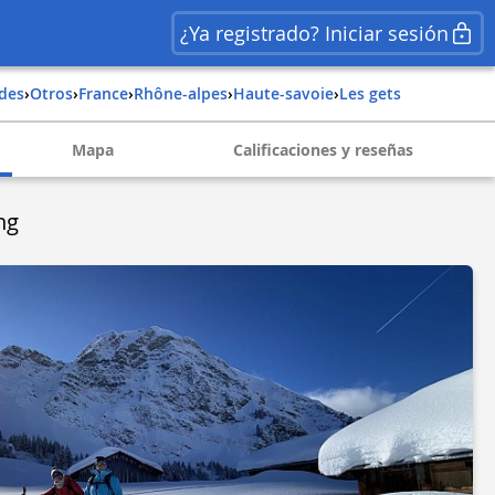
¿Ya registrado? Iniciar sesión
ades
›
Otros
›
france
›
rhône-alpes
›
haute-savoie
›
les gets
Mapa
Calificaciones y reseñas
ng