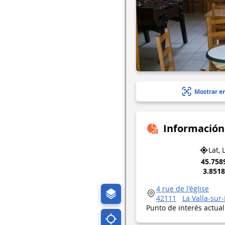
Mostrar e
Información
Lat, 
45.758
3.851
4 rue de l'église
42111
La Valla-sur
Punto de interés actua