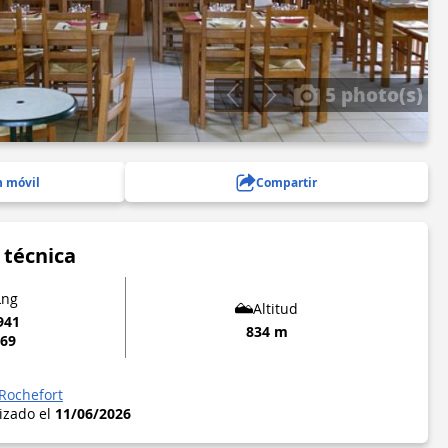
5 photo(s)
n móvil
Compartir
 técnica
Lng
Altitud
941
834 m
869
-Rochefort
lizado el
11/06/2026