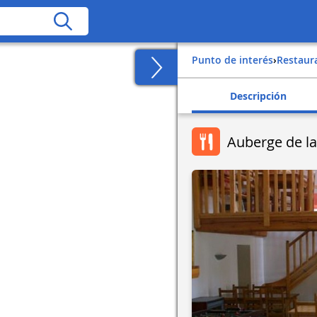
Punto de interés
›
Restaur
Descripción
Auberge de la