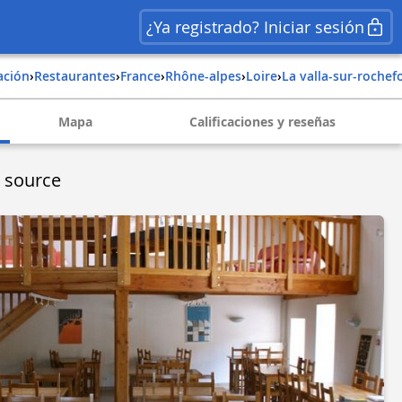
¿Ya registrado? Iniciar sesión
ación
›
Restaurantes
›
france
›
rhône-alpes
›
loire
›
la valla-sur-rochef
Mapa
Calificaciones y reseñas
 source