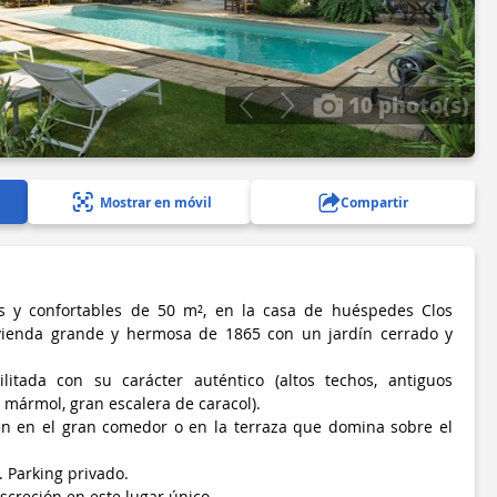
10 photo(s)
Mostrar en móvil
Compartir
as y confortables de 50 m², en la casa de huéspedes Clos
vienda grande y hermosa de 1865 con un jardín cerrado y
itada con su carácter auténtico (altos techos, antiguos
mármol, gran escalera de caracol).
en en el gran comedor o en la terraza que domina sobre el
 Parking privado.
iscreción en este lugar único.