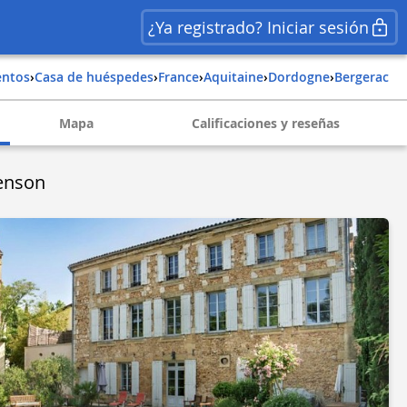
¿Ya registrado? Iniciar sesión
entos
›
Casa de huéspedes
›
france
›
aquitaine
›
dordogne
›
bergerac
Mapa
Calificaciones y reseñas
enson