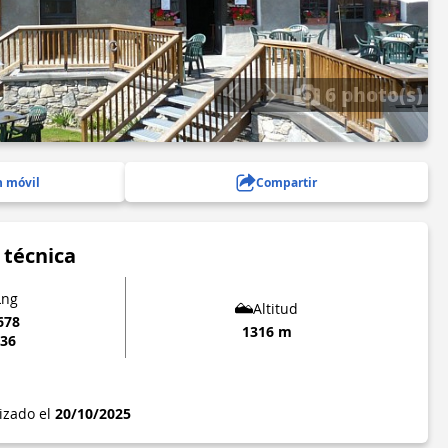
6 photo(s)
n móvil
Compartir
 técnica
Lng
Altitud
678
1316 m
336
lizado el
20/10/2025