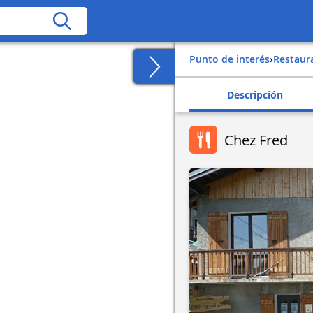
Punto de interés
›
Restaur
Descripción
Chez Fred