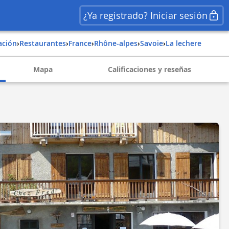
¿Ya registrado? Iniciar sesión
ación
›
Restaurantes
›
france
›
rhône-alpes
›
savoie
›
la lechere
Mapa
Calificaciones y reseñas