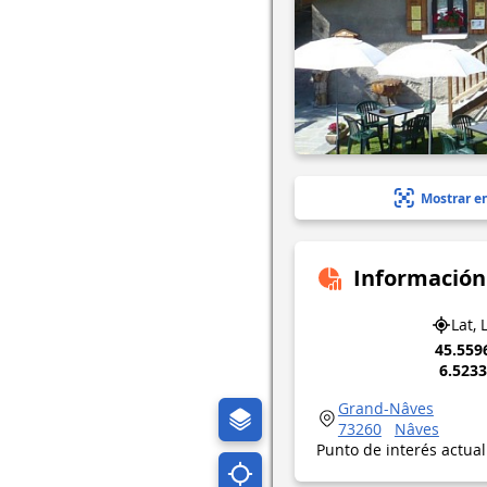
Mostrar e
Información
Lat, 
45.559
6.523
Grand-Nâves
73260
Nâves
Punto de interés actua