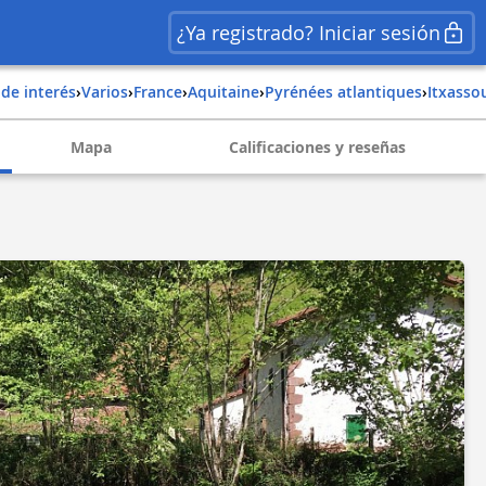
¿Ya registrado? Iniciar sesión
 de interés
›
Varios
›
france
›
aquitaine
›
pyrénées atlantiques
›
itxasso
Mapa
Calificaciones y reseñas