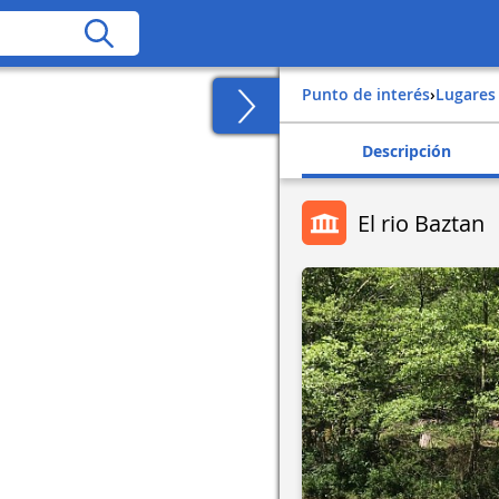
Punto de interés
›
Lugares
Descripción
El rio Baztan