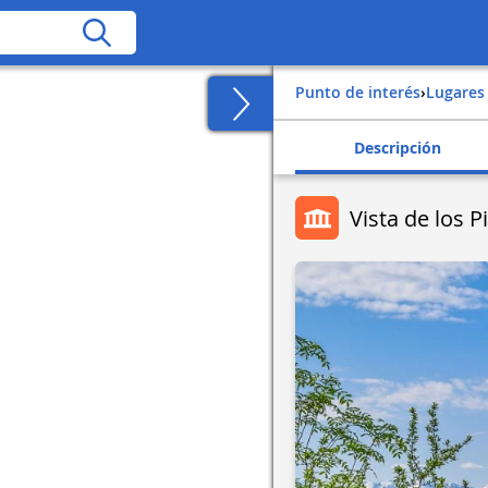
Punto de interés
›
Lugares
Descripción
Vista de los P