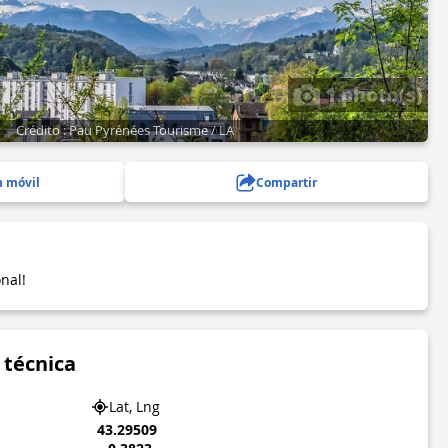
1 photo(s)
Crédito : Pau Pyrénées Tourisme / LA
n móvil
Compartir
nal!
 técnica
Lat, Lng
43.29509