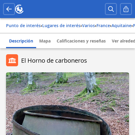
Punto de interés
›
Lugares de interés
›
Varios
›
france
›
aquitaine
›
Descripción
Mapa
Calificaciones y reseñas
Ver alrede
El Horno de carboneros