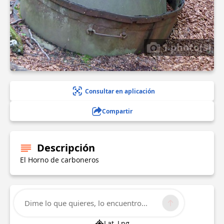
1 photo(s)
Consultar en aplicación
Compartir
Descripción
El Horno de carboneros
Información técnica
Dime lo que quieres, lo encuentro...
Lat, Lng