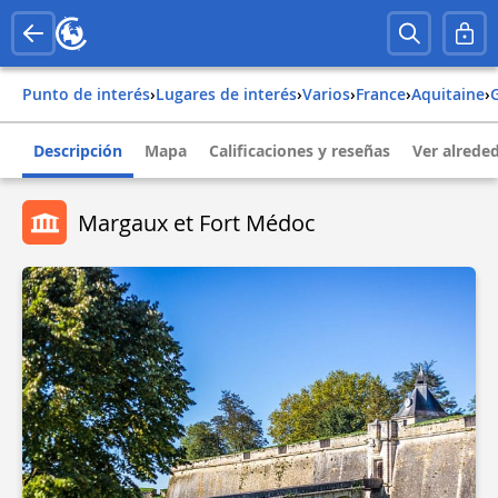
Punto de interés
›
Lugares de interés
›
Varios
›
france
›
aquitaine
›
Descripción
Mapa
Calificaciones y reseñas
Ver alrede
Margaux et Fort Médoc