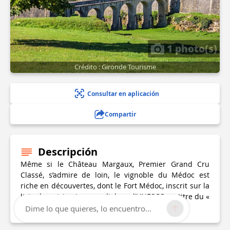
1 photo(s)
Crédito : Gironde Tourisme
Consultar en aplicación
Compartir
Descripción
Même si le Château Margaux, Premier Grand Cru
Classé, s’admire de loin, le vignoble du Médoc est
riche en découvertes, dont le Fort Médoc, inscrit sur la
liste du patrimoine mondial par l’UNESCO au titre du «
Verrou Vauban ».
Dime lo que quieres, lo encuentro...