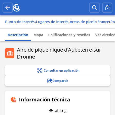
Punto de interés
›
Lugares de interés
›
Áreas de picnic
›
france
›
p
Descripción
Mapa
Calificaciones y reseñas
Ver alrede
Aire de pique nique d'Aubeterre-sur
Dronne
Consultar en aplicación
Compartir
Información técnica
Lat, Lng