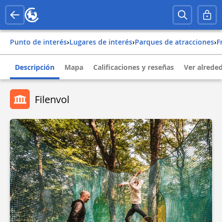
Punto de interés
›
Lugares de interés
›
Parques de atracciones
›
Descripción
Mapa
Calificaciones y reseñas
Ver alrede
Filenvol