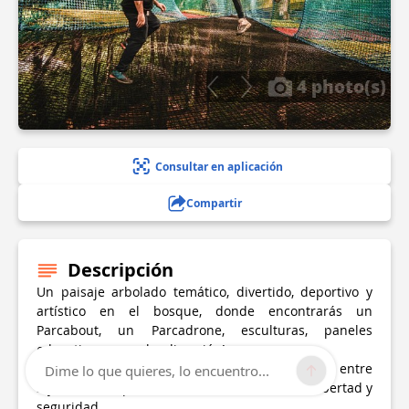
4 photo(s)
Consultar en aplicación
Compartir
Descripción
Un paisaje arbolado temático, divertido, deportivo y
artístico en el bosque, donde encontrarás un
Parcabout, un Parcadrone, esculturas, paneles
educativos y ¡mucha diversión!
Parcabout: pasee en catamarán por los árboles, entre
Dime lo que quieres, lo encuentro...
3 y 15 metros por encima del suelo, con total libertad y
seguridad.