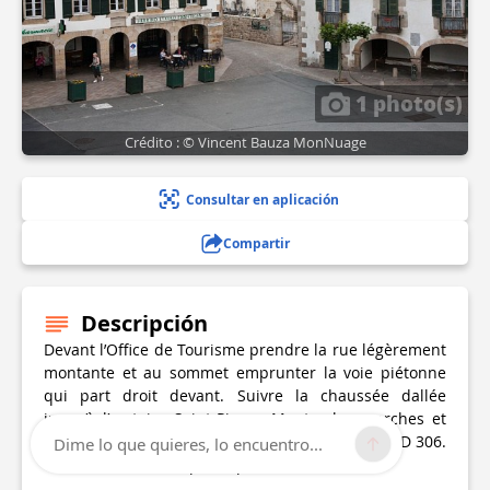
1 photo(s)
Crédito : © Vincent Bauza MonNuage
Consultar en aplicación
Compartir
Descripción
Devant l’Office de Tourisme prendre la rue légèrement
montante et au sommet emprunter la voie piétonne
qui part droit devant. Suivre la chaussée dallée
jusqu’à l’oratoire Saint-Pierre. Monter les marches et
continuer sur cette voie pavée pour atteindre la D 306.
Dime lo que quieres, lo encuentro...
Traverser la Nivelle par le pont romain.