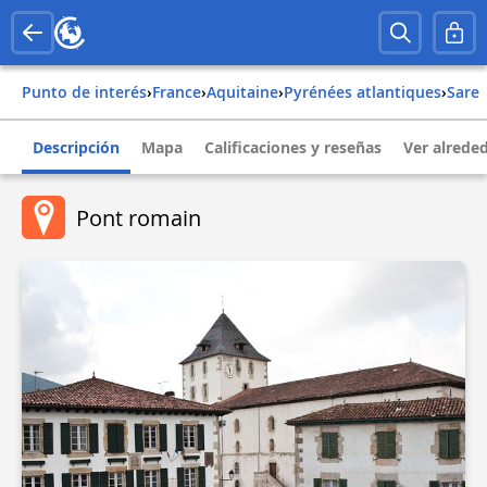
Punto de interés
›
france
›
aquitaine
›
pyrénées atlantiques
›
sare
Descripción
Mapa
Calificaciones y reseñas
Ver alrede
Pont romain