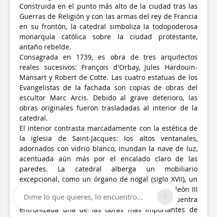
Construida en el punto más alto de la ciudad tras las
Guerras de Religión y con las armas del rey de Francia
en su frontón, la catedral simboliza la todopoderosa
monarquía católica sobre la ciudad protestante,
antaño rebelde.
Consagrada en 1739, es obra de tres arquitectos
reales sucesivos: François d'Orbay, Jules Hardouin-
Mansart y Robert de Cotte. Las cuatro estatuas de los
Evangelistas de la fachada son copias de obras del
escultor Marc Arcis. Debido al grave deterioro, las
obras originales fueron trasladadas al interior de la
catedral.
El interior contrasta marcadamente con la estética de
la iglesia de Saint-Jacques: los altos ventanales,
adornados con vidrio blanco, inundan la nave de luz,
acentuada aún más por el encalado claro de las
paredes. La catedral alberga un mobiliario
excepcional, como un órgano de nogal (siglo XVII), un
púlpito del siglo XVIII y un baldaquino de Napoleón III
Dime lo que quieres, lo encuentro...
(siglo XIX). En el brazo norte del crucero se encuentra
entronizada una de las obras más importantes de