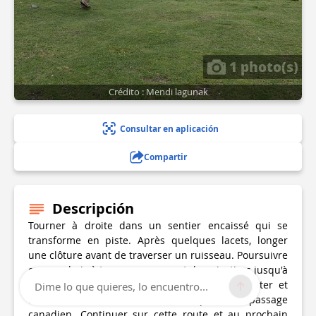
1 photo(s)
Crédito : Mendi lagunak
Consultar en aplicación
Compartir
Descripción
Tourner à droite dans un sentier encaissé qui se
transforme en piste. Après quelques lacets, longer
une clôture avant de traverser un ruisseau. Poursuivre
en sous-bois à travers un couvert de noisetiers jusqu'à
rejoindre une piste dans un virage. L'emprunter et
Dime lo que quieres, lo encuentro...
arriver au niveau d'une route après un passage
canadien. Continuer sur cette route et au prochain