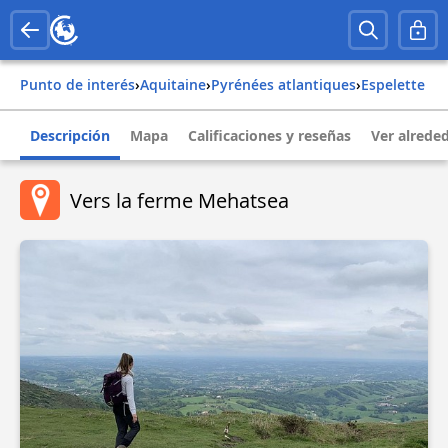
Punto de interés
›
aquitaine
›
pyrénées atlantiques
›
espelette
Descripción
Mapa
Calificaciones y reseñas
Ver alrede
Vers la ferme Mehatsea