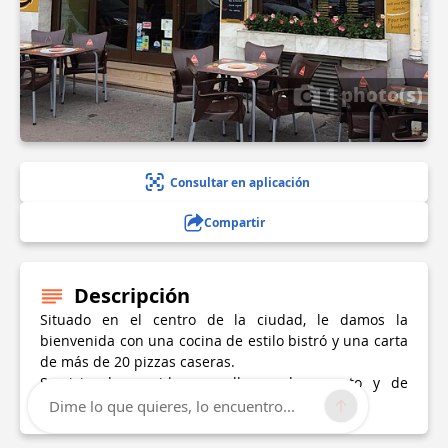
1 photo(s)
Consultar en aplicación
Compartir
Descripción
Situado en el centro de la ciudad, le damos la
bienvenida con una cocina de estilo bistró y una carta
de más de 20 pizzas caseras.
Servicio de comida para llevar, de reparto y de
catering
Dime lo que quieres, lo encuentro...