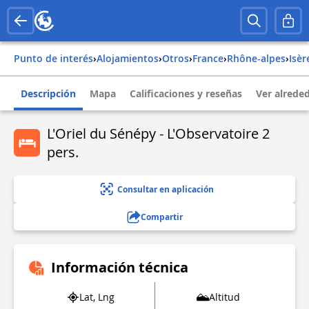
Punto de interés
›
Alojamientos
›
Otros
›
france
›
rhône-alpes
›
isèr
Descripción
Mapa
Calificaciones y reseñas
Ver alrede
L'Oriel du Sénépy - L'Observatoire 2
pers.
Consultar en aplicación
Compartir
Información técnica
Lat, Lng
Altitud