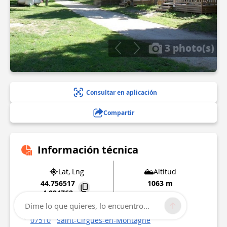
3 photo(s)
Consultar en aplicación
Compartir
Información técnica
Lat, Lng
Altitud
44.756517
1063 m
4.094762
Dime lo que quieres, lo encuentro...
143 chemin de la passerelle
07510
Saint-Cirgues-en-Montagne