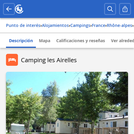
Punto de interés
›
Alojamientos
›
Campings
›
france
›
rhône-alpes
›
Descripción
Mapa
Calificaciones y reseñas
Ver alrede
Camping les Airelles