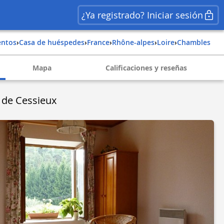
¿Ya registrado? Iniciar sesión
entos
›
Casa de huéspedes
›
france
›
rhône-alpes
›
loire
›
chambles
Mapa
Calificaciones y reseñas
 de Cessieux