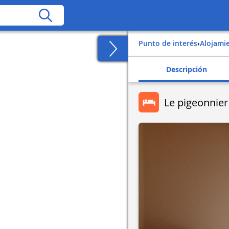
Punto de interés
›
Alojami
Descripción
Le pigeonnier