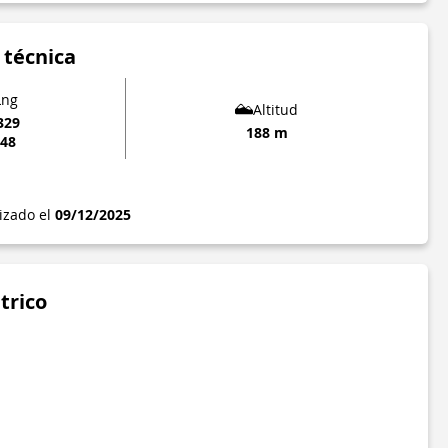
 técnica
Lng
Altitud
329
188 m
248
lizado el
09/12/2025
trico