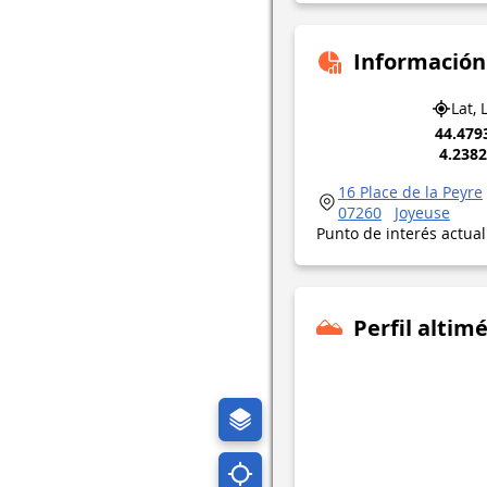
Información
Lat, 
44.479
4.238
16 Place de la Peyre
07260
Joyeuse
Punto de interés actua
Perfil altimé