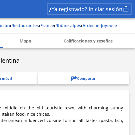
¿Ya registrado? Iniciar sesión
ación
›
Restaurantes
›
france
›
rhône-alpes
›
ardèche
›
joyeuse
Mapa
Calificaciones y reseñas
lentina
n móvil
Compartir
e middle oh the old touristic town, with charming sunny
italian food, nice chices...
terranean-influenced cuisine to suit all tastes (pasta, fish,