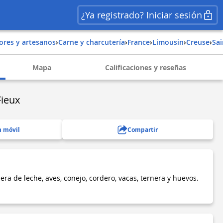
¿Ya registrado? Iniciar sesión
tores y artesanos
›
Carne y charcutería
›
france
›
limousin
›
creuse
›
sa
Mapa
Calificaciones y reseñas
Fieux
n móvil
Compartir
era de leche, aves, conejo, cordero, vacas, ternera y huevos.