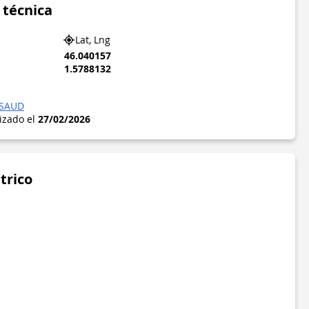
 técnica
Lat, Lng
46.040157
1.5788132
SSAUD
lizado el
27/02/2026
trico