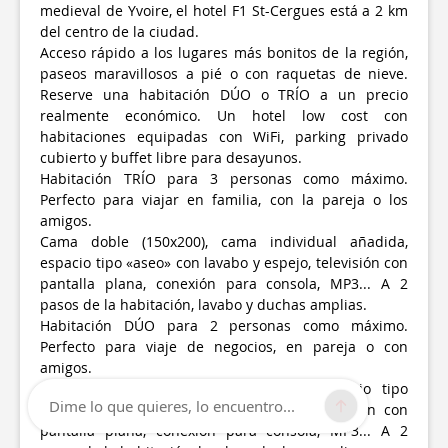
medieval de Yvoire, el hotel F1 St-Cergues está a 2 km
del centro de la ciudad.
Acceso rápido a los lugares más bonitos de la región,
paseos maravillosos a pié o con raquetas de nieve.
Reserve una habitación DÚO o TRÍO a un precio
realmente económico. Un hotel low cost con
habitaciones equipadas con WiFi, parking privado
cubierto y buffet libre para desayunos.
Habitación TRÍO para 3 personas como máximo.
Perfecto para viajar en familia, con la pareja o los
amigos.
Cama doble (150x200), cama individual añadida,
espacio tipo «aseo» con lavabo y espejo, televisión con
pantalla plana, conexión para consola, MP3... A 2
pasos de la habitación, lavabo y duchas amplias.
Habitación DÚO para 2 personas como máximo.
Perfecto para viaje de negocios, en pareja o con
amigos.
Dos camas individuales (90x190), un espacio tipo
Dime lo que quieres, lo encuentro...
«aseo», lavabo y espejo, mesa móvil, televisión con
pantalla plana, conexión para consola, MP3... A 2