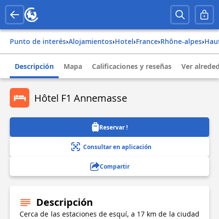
Punto de interés
›
Alojamientos
›
Hotel
›
france
›
rhône-alpes
›
ha
Descripción
Mapa
Calificaciones y reseñas
Ver alrede
Hôtel F1 Annemasse
Reservar !
Consultar en aplicación
Compartir
Descripción
Cerca de las estaciones de esquí, a 17 km de la ciudad