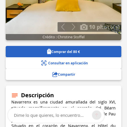
10 photo(s)
Crédito : Christine Stoffel
Comprar del 80 €
Consultar en aplicación
Compartir
Descripción
Navarrenx es una ciudad amurallada del siglo XVI,
situada magníficamente en el corazón del Béarn
pirenaico, a la misma distancia de los Pirineos, de Pau
Dime lo que quieres, lo encuentro...
y de Bayona.
Situado en el corazón de Navarrenx, el Hôtel du