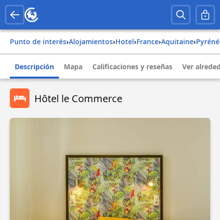
Punto de interés
›
Alojamientos
›
Hotel
›
france
›
aquitaine
›
pyrén
Descripción
Mapa
Calificaciones y reseñas
Ver alrede
Hôtel le Commerce