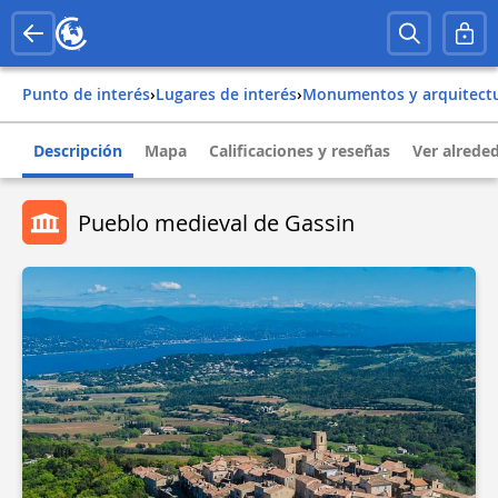
Punto de interés
›
Lugares de interés
›
Monumentos y arquitect
Descripción
Mapa
Calificaciones y reseñas
Ver alrede
Pueblo medieval de Gassin