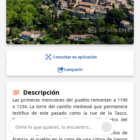
10 photo(s)
Consultar en aplicación
Compartir
Descripción
Las primeras menciones del pueblo remontan a 1190
o 1234. La torre del castillo medieval que permanece
testifica de este pasado como la rue de la Tasco.
Posteriormente, el pueblo se expandió dentro del
patio del castillo y luego a los suburbios.
Dime lo que quieres, lo encuentro...
Sitio catalogado y clasificado Pueblos más bellos de
Francia, el pueblo en la cima de una colina de Gassin