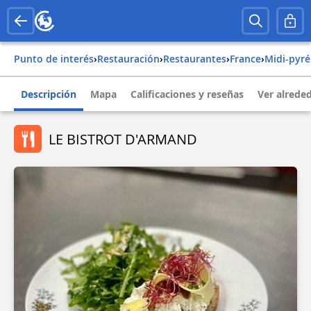
Punto de interés
›
Restauración
›
Restaurantes
›
france
›
midi-pyr
Descripción
Mapa
Calificaciones y reseñas
Ver alrede
LE BISTROT D'ARMAND