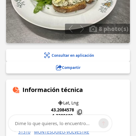
8 photo(s)
Consultar en aplicación
Compartir
Información técnica
Lat, Lng
43.2084578
1.2309109
Dime lo que quieres, lo encuentro...
1 Place de la Halle
31310
MONTESQUIEU-VOLVESTRE