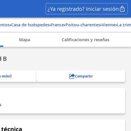
¿Ya registrado? Iniciar sesión
entos
›
Casa de huéspedes
›
france
›
poitou-charentes
›
vienne
›
la tri
Mapa
Calificaciones y reseñas
d B
n móvil
Compartir
.
 técnica