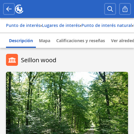
Punto de interés
›
Lugares de interés
›
Punto de interés natural
›
Descripción
Mapa
Calificaciones y reseñas
Ver alrede
Seillon wood