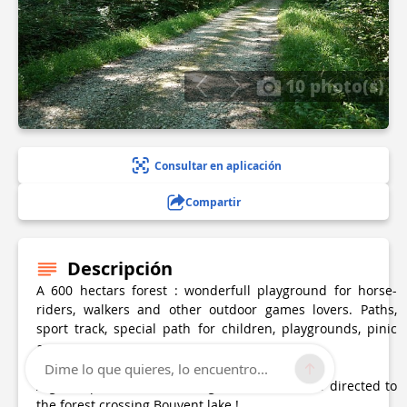
10 photo(s)
Consultar en aplicación
Compartir
Descripción
A 600 hectars forest : wonderfull playground for horse-
riders, walkers and other outdoor games lovers. Paths,
sport track, special path for children, playgrounds, pinic
areas.
Dime lo que quieres, lo encuentro...
A green path starts in Bourg-en-Bresse and is directed to
the forest crossing Bouvent lake !